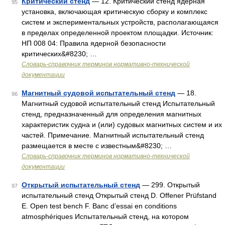
Критический стенд
— 12. Критический стенд ядерная
95
установка, включающая критическую сборку и комплекс
систем и экспериментальных устройств, располагающаяся
в пределах определенной проектом площадки. Источник:
НП 008 04: Правила ядерной безопасности
критических&#8230; …
Словарь-справочник терминов нормативно-технической
документации
Магнитный судовой испытательный стенд
— 18.
96
Магнитный судовой испытательный стенд Испытательный
стенд, предназначенный для определения магнитных
характеристик судна и (или) судовых магнитных систем и их
частей. Примечание. Магнитный испытательный стенд
размещается в месте с известным&#8230; …
Словарь-справочник терминов нормативно-технической
документации
Открытый испытательный стенд
— 299. Открытый
97
испытательный стенд Открытый стенд D. Offener Prüfstand
Е. Open test bench F. Banc d’essai en conditions
atmosphériques Испытательный стенд, на котором