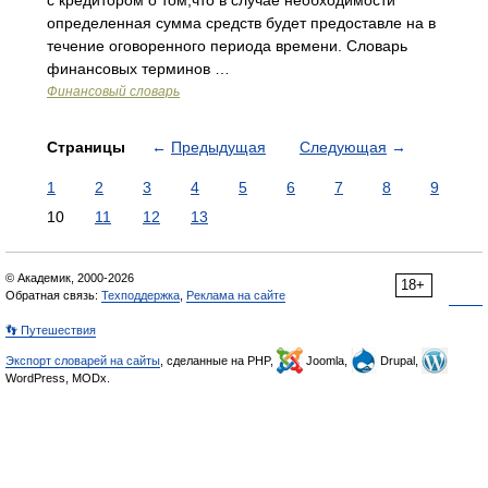
с кредитором о том,что в случае необходимости
определенная сумма средств будет предоставле на в
течение оговоренного периода времени. Словарь
финансовых терминов …
Финансовый словарь
Страницы
←
Предыдущая
Следующая
→
1
2
3
4
5
6
7
8
9
10
11
12
13
© Академик, 2000-2026
18+
Обратная связь:
Техподдержка
,
Реклама на сайте
👣 Путешествия
Экспорт словарей на сайты
, сделанные на PHP,
Joomla,
Drupal,
WordPress, MODx.